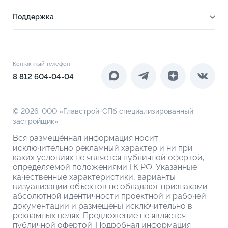
Выбрать на 3D плане
Ход строительства
2-комнатные
Отделка
Поддержка
Ипотечный калькулятор
2-комнатные евро
Расположение
Как купить
Новости
3-комнатные евро
Благоустройство
Документы
Акции
4-комнатные
Инфраструктура
Контакты
Контактный телефон
Новоселам
4-комнатные евро
Коммерческие помещения
8 812 604-04-04
О компании
О кладовых
© 2026,
ООО «Главстрой-СПб специализированный
застройщик»
Вся размещённая информация носит
исключительно рекламный характер и ни при
каких условиях не является публичной офертой,
определяемой положениями ГК РФ. Указанные
качественные характеристики, варианты
визуализации объектов не обладают признаками
абсолютной идентичности проектной и рабочей
документации и размещены исключительно в
рекламных целях. Предложение не является
публичной офертой. Подробная информация