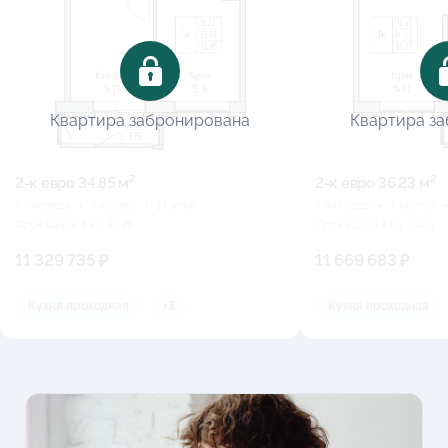
Квартира забронирована
Квартира з
2-к eвро 34.85 м²
2-к eвро 36.23 м²
7 очередь
7 корпус
14 этаж
7 очередь
7 корпус
Срок сдачи 4 кв. 2026
Срок сдачи 4 кв. 2026
11 329 735 ₽
11 669 683 ₽
Кухня проходная
+3
Кухня проходная