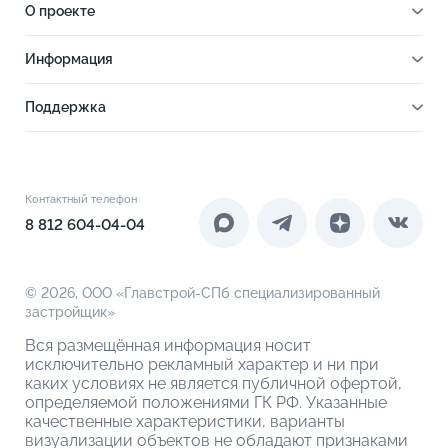
О проекте
Все квартиры
Паркинги
Cтудии
О проекте
Кладовые
Информация
1-комнатные
Парк-квартал
Выбрать на 3D плане
Ход строительства
2-комнатные
Отделка
Поддержка
Ипотечный калькулятор
2-комнатные евро
Расположение
Как купить
Новости
3-комнатные евро
Благоустройство
Документы
Акции
4-комнатные
Инфраструктура
Контакты
Контактный телефон
Новоселам
4-комнатные евро
Коммерческие помещения
8 812 604-04-04
О компании
О кладовых
© 2026,
ООО «Главстрой-СПб специализированный
застройщик»
Вся размещённая информация носит
исключительно рекламный характер и ни при
каких условиях не является публичной офертой,
определяемой положениями ГК РФ. Указанные
качественные характеристики, варианты
визуализации объектов не обладают признаками