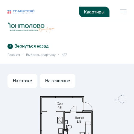
Квартиры
Вернуться назад
Главная
•
Выбрать квартиру
•
427
На этаже
На генплане
C