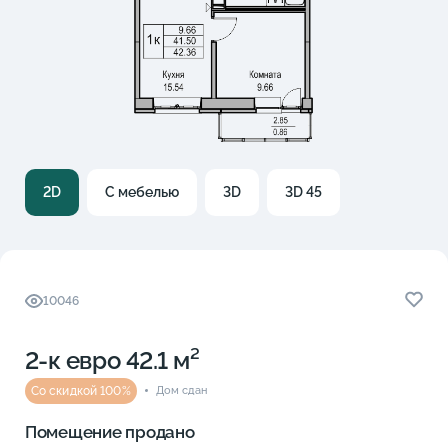
2D
С мебелью
3D
3D 45
10046
2-к eвро 42.1 м²
Со скидкой 100%
Дом сдан
Помещение продано