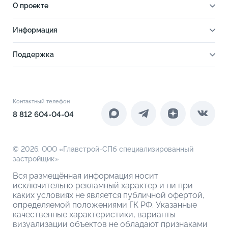
О проекте
Все квартиры
Паркинги
Cтудии
О проекте
Кладовые
Информация
1-комнатные
Парк-квартал
Выбрать на 3D плане
Ход строительства
2-комнатные
Отделка
Поддержка
Ипотечный калькулятор
2-комнатные евро
Расположение
Как купить
Новости
3-комнатные евро
Благоустройство
Документы
Акции
4-комнатные
Инфраструктура
Контакты
Контактный телефон
Новоселам
4-комнатные евро
Коммерческие помещения
8 812 604-04-04
О компании
О кладовых
© 2026,
ООО «Главстрой-СПб специализированный
застройщик»
Вся размещённая информация носит
исключительно рекламный характер и ни при
каких условиях не является публичной офертой,
определяемой положениями ГК РФ. Указанные
качественные характеристики, варианты
визуализации объектов не обладают признаками