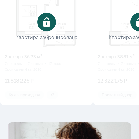
Квартира забронирована
Квартира з
2-к eвро 36.23 м²
2-к eвро 38.81 м²
7 очередь
7 корпус
17 этаж
7 очередь
7 корпус
Срок сдачи 4 кв. 2026
Срок сдачи 4 кв. 2026
11 818 226 ₽
12 322 175 ₽
Кухня проходная
+3
Приватный двор