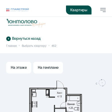
Квартиры
Вернуться назад
Главная
•
Выбрать квартиру
•
462
На этаже
На генплане
C