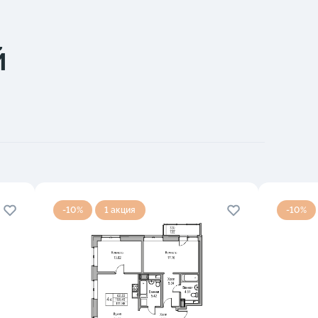
й
-10%
1 акция
-10%