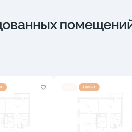
дованных помещени
ия
-10%
1 акция