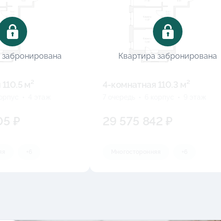
 забронирована
Квартира забронирована
110.5 м²
4-комнатная 110.3 м²
корпус
4 этаж
7 очередь
6 корпус
9 этаж
05 ₽
29 575 842 ₽
яя
+6
Многосторонняя
+6