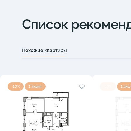
Список рекомен
Похожие квартиры
-10%
1 акция
-10%
1 акц