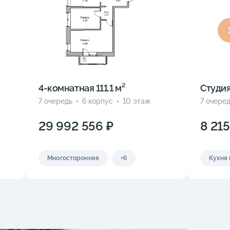
4-комнатная 111.1 м²
Студия
7 очередь
6 корпус
10 этаж
7 очере
29 992 556 ₽
8 21
Многосторонняя
+6
Кухня