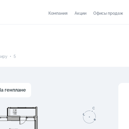
Компания
Акции
Офисы продаж
тиру
•
5
а генплане
C