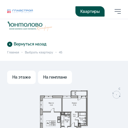
Квартиры
Вернуться назад
Главная
•
Выбрать квартиру
•
45
На этаже
На генплане
C