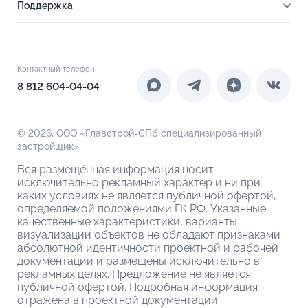
2-комнатные
Отделка
Поддержка
Ипотечный калькулятор
2-комнатные евро
Расположение
Как купить
Новости
3-комнатные евро
Благоустройство
Документы
Акции
4-комнатные
Инфраструктура
Контакты
Контактный телефон
Новоселам
4-комнатные евро
Коммерческие помещения
8 812 604-04-04
О компании
О кладовых
© 2026,
ООО «Главстрой-СПб специализированный
застройщик»
Вся размещённая информация носит
исключительно рекламный характер и ни при
каких условиях не является публичной офертой,
определяемой положениями ГК РФ. Указанные
качественные характеристики, варианты
визуализации объектов не обладают признаками
абсолютной идентичности проектной и рабочей
документации и размещены исключительно в
рекламных целях. Предложение не является
публичной офертой. Подробная информация
отражена в проектной документации.