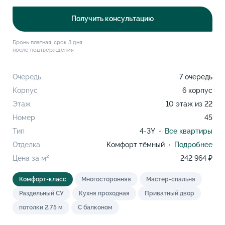
Получить консультацию
Бронь платная, срок 3 дня
после подтверждения
Очередь
7 очередь
Корпус
6 корпус
Этаж
10 этаж из 22
Номер
45
Тип
4-3Y
Все квартиры
Отделка
Комфорт тёмный
Подробнее
Цена за м²
242 964 ₽
Комфорт-класс
Многосторонняя
Мастер-спальня
Раздельный СУ
Кухня проходная
Приватный двор
потолки 2,75 м
С балконом