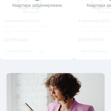
Квартира забронирована
Квартира з
4-комнатная 110.3 м²
4-комнатная 110.5 
7 очередь
6 корпус
9 этаж
7 очередь
6 корпус
Срок сдачи 1 квартал 2026
Срок сдачи 1 квартал 2
29 575 842 ₽
29 305 705 ₽
Многосторонняя
+6
Многосторонняя