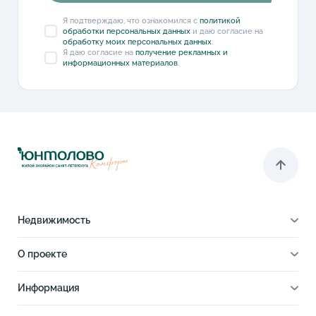
Я подтверждаю, что ознакомился с
политикой
обработки персональных данных
и даю согласие на
обработку моих персональных данных
.
Я даю согласие на
получение рекламных и
информационных материалов
.
Недвижимость
Квартиры
О проекте
Все квартиры
Паркинги
Cтудии
О проекте
Кладовые
Информация
1-комнатные
Парк-квартал
Выбрать на 3D плане
Ход строительства