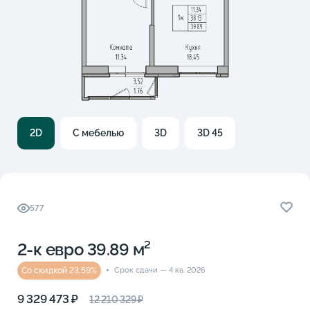
2D
С мебелью
3D
3D 45
577
2-к eвро 39.89 м²
Со скидкой 23.59%
Срок сдачи — 4 кв. 2026
9 329 473 ₽
12 210 329 ₽