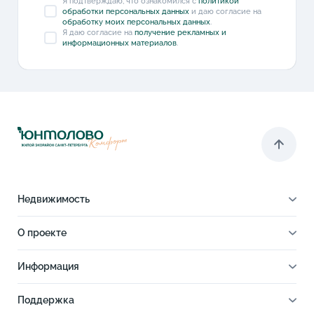
Я подтверждаю, что ознакомился с
политикой
обработки персональных данных
и даю согласие на
обработку моих персональных данных
.
Я даю согласие на
получение рекламных и
информационных материалов
.
Недвижимость
Квартиры
О проекте
Все квартиры
Паркинги
Cтудии
О проекте
Кладовые
Информация
1-комнатные
Парк-квартал
Выбрать на 3D плане
Ход строительства
2-комнатные
Отделка
Поддержка
Ипотечный калькулятор