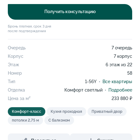
Получить консультацию
Бронь платная, срок 3 дня
после подтверждения
Очередь
7 очередь
Корпус
7 корпус
Этаж
6 этаж из 22
Номер
58
Тип
1-56Y
Все квартиры
Отделка
Комфорт светлый
Подробнее
Цена за м²
233 880 ₽
Комфорт-класс
Кухня проходная
Приватный двор
потолки 2,75 м
С балконом