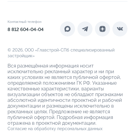
2-комнатные евро
Расположение
Как купить
Новости
3-комнатные евро
Благоустройство
Документы
Акции
4-комнатные
Инфраструктура
Контакты
Контактный телефон
Новоселам
4-комнатные евро
Коммерческие помещения
8 812 604-04-04
О компании
О кладовых
© 2026,
ООО «Главстрой-СПб специализированный
застройщик»
Вся размещённая информация носит
исключительно рекламный характер и ни при
каких условиях не является публичной офертой,
определяемой положениями ГК РФ. Указанные
качественные характеристики, варианты
визуализации объектов не обладают признаками
абсолютной идентичности проектной и рабочей
документации и размещены исключительно в
рекламных целях. Предложение не является
публичной офертой. Подробная информация
отражена в проектной документации.
Согласие на обработку персональных данных