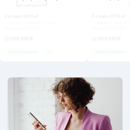
2-к eвро 34.85 м²
2-к eвро 39.78 м²
7 очередь
7 корпус
6 этаж
7 очередь
7 корпус
Срок сдачи 4 кв. 2026
Срок сдачи 4 кв. 2026
11 050 935 ₽
12 009 582 ₽
Кухня проходная
+3
Кухня проходная