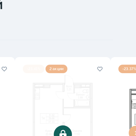
й
-23.41%
2 акции
-23.37