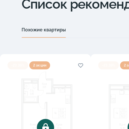
Список рекомен
Похожие квартиры
-23.36%
2 акции
-23.39%
2 