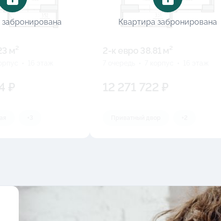
 забронирована
Квартира забронирована
23 м²
2-к eвро 38.81 м²
корпус
16 этаж
7 очередь
7 корпус
16 этаж
4 ₽
12 271 722 ₽
ая
+3
Приватный двор
+2