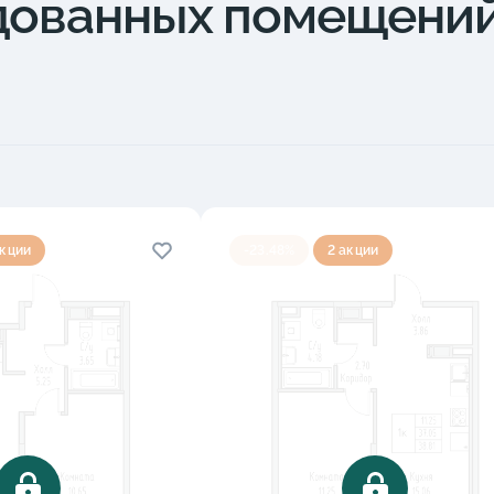
дованных помещени
акции
-23.48%
2 акции