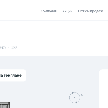
Компания
Акции
Офисы продаж
тиру
•
168
а генплане
C