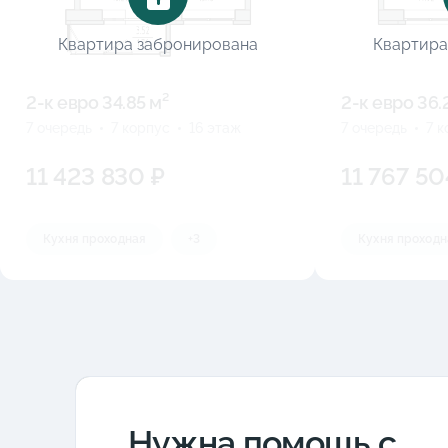
Квартира забронирована
Квартира
2-к eвро 34.85 м²
2-к eвро 36.
7 очередь
7 корпус
16 этаж
7 очередь
7 
11 423 830 ₽
11 767 50
Кухня проходная
+3
Кухня проходн
Нужна помощь с