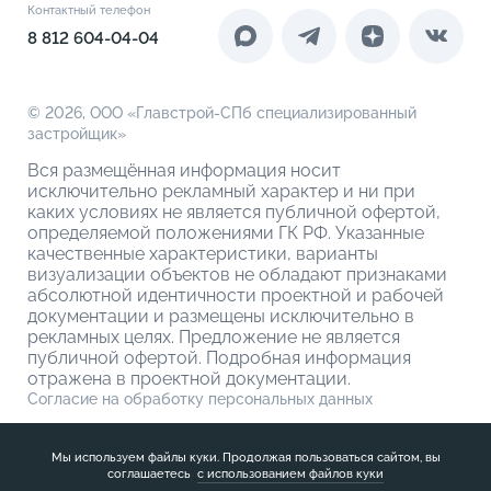
Контакты
Контактный телефон
Новоселам
4-комнатные евро
Коммерческие помещения
8 812 604-04-04
О компании
О кладовых
© 2026,
ООО «Главстрой-СПб специализированный
застройщик»
Вся размещённая информация носит
исключительно рекламный характер и ни при
каких условиях не является публичной офертой,
определяемой положениями ГК РФ. Указанные
качественные характеристики, варианты
визуализации объектов не обладают признаками
абсолютной идентичности проектной и рабочей
документации и размещены исключительно в
рекламных целях. Предложение не является
публичной офертой. Подробная информация
отражена в проектной документации.
Согласие на обработку персональных данных
Политика обработки персональных данных
Мы используем файлы куки. Продолжая пользоваться сайтом, вы
соглашаетесь
с использованием файлов куки