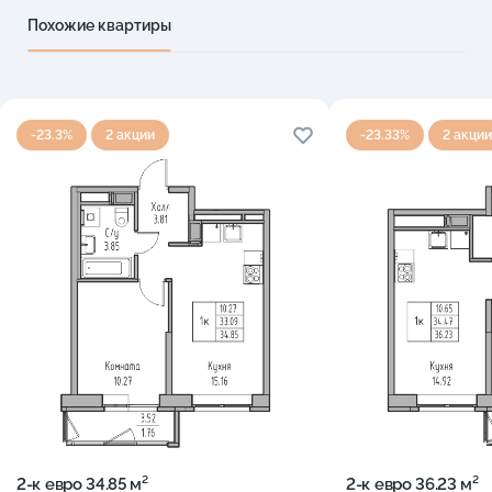
Похожие квартиры
-23.3%
2 акции
-23.33%
2 акции
2-к eвро 34.85 м²
2-к eвро 36.23 м²