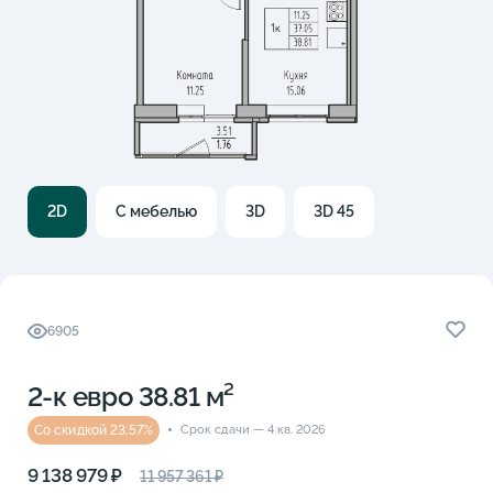
2D
С мебелью
3D
3D 45
6905
2-к eвро 38.81 м²
Со скидкой 23.57%
Срок сдачи — 4 кв. 2026
9 138 979 ₽
11 957 361 ₽