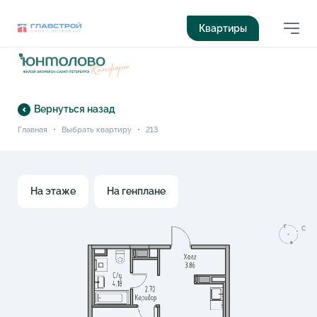
Квартиры
Вернуться назад
Главная
•
Выбрать квартиру
•
213
На этаже
На генплане
C