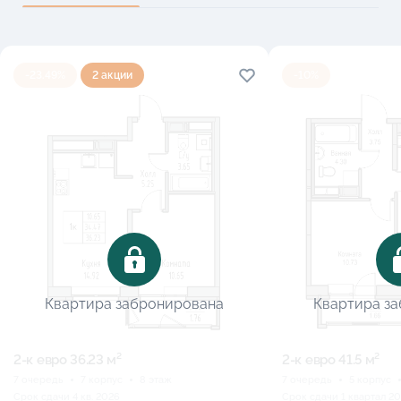
-23.49%
2 акции
-10%
Квартира забронирована
Квартира з
2-к eвро 36.23 м²
2-к eвро 41.5 м²
7 очередь
7 корпус
8 этаж
7 очередь
5 корпус
Срок сдачи 4 кв. 2026
Срок сдачи 1 квартал 2