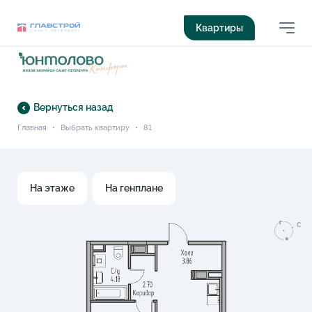
Квартиры
Вернуться назад
Главная
•
Выбрать квартиру
•
81
На этаже
На генплане
C