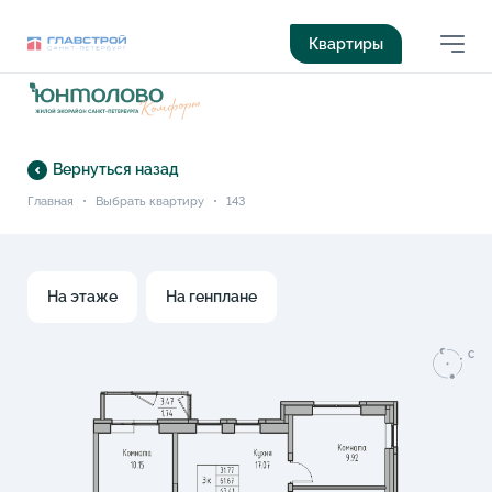
Квартиры
Вернуться назад
Главная
•
Выбрать квартиру
•
143
На этаже
На генплане
C