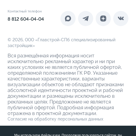
Документы
Акции
4-комнатные
Инфраструктура
Контакты
Контактный телефон
Новоселам
4-комнатные евро
Коммерческие помещения
8 812 604-04-04
О компании
О кладовых
© 2026,
ООО «Главстрой-СПб специализированный
застройщик»
Вся размещённая информация носит
исключительно рекламный характер и ни при
каких условиях не является публичной офертой,
определяемой положениями ГК РФ. Указанные
качественные характеристики, варианты
визуализации объектов не обладают признаками
абсолютной идентичности проектной и рабочей
документации и размещены исключительно в
рекламных целях. Предложение не является
публичной офертой. Подробная информация
отражена в проектной документации.
Согласие на обработку персональных данных
Политика обработки персональных данных
Мы используем файлы куки. Продолжая пользоваться сайтом, вы