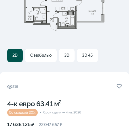
2D
С мебелью
3D
3D 45
215
4-к eвро 63.41 м²
Со скидкой 20%
Срок сдачи — 4 кв. 2026
17 638 126 ₽
22 047 657 ₽