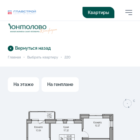
Квартиры
Вернуться назад
Главная
•
Выбрать квартиру
•
220
На этаже
На генплане
C