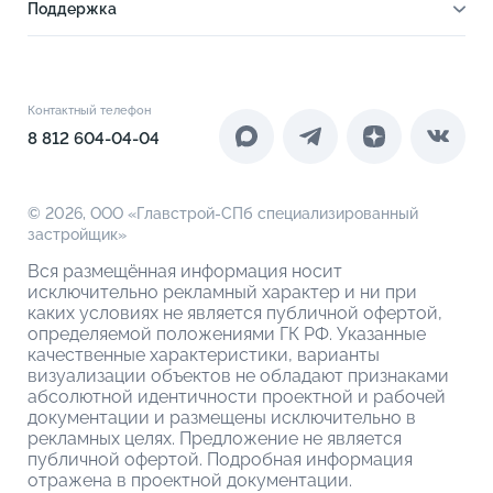
2-комнатные
Отделка
Поддержка
Ипотечный калькулятор
2-комнатные евро
Расположение
Как купить
Новости
3-комнатные евро
Благоустройство
Документы
Акции
4-комнатные
Инфраструктура
Контакты
Контактный телефон
Новоселам
4-комнатные евро
Коммерческие помещения
8 812 604-04-04
О компании
О кладовых
© 2026,
ООО «Главстрой-СПб специализированный
застройщик»
Вся размещённая информация носит
исключительно рекламный характер и ни при
каких условиях не является публичной офертой,
определяемой положениями ГК РФ. Указанные
качественные характеристики, варианты
визуализации объектов не обладают признаками
абсолютной идентичности проектной и рабочей
документации и размещены исключительно в
рекламных целях. Предложение не является
публичной офертой. Подробная информация
отражена в проектной документации.