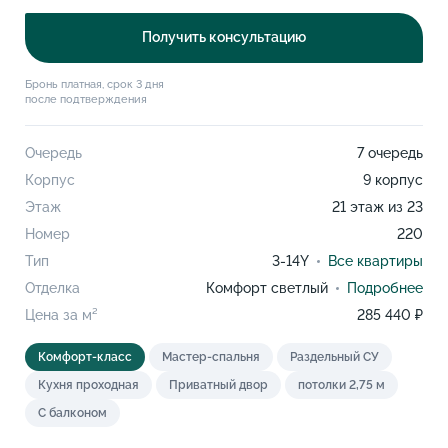
Получить консультацию
Бронь платная, срок 3 дня
после подтверждения
Очередь
7 очередь
Корпус
9 корпус
Этаж
21 этаж из 23
Номер
220
Тип
3-14Y
Все квартиры
Отделка
Комфорт светлый
Подробнее
Цена за м²
285 440 ₽
Комфорт-класс
Мастер-спальня
Раздельный СУ
Кухня проходная
Приватный двор
потолки 2,75 м
С балконом