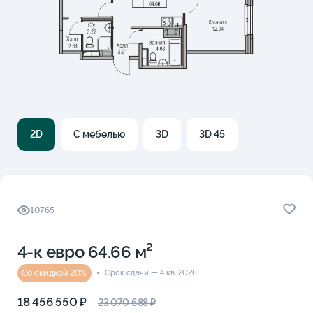
2D
С мебелью
3D
3D 45
10765
4-к eвро 64.66 м²
Со скидкой 20%
Срок сдачи — 4 кв. 2026
18 456 550 ₽
23 070 688 ₽