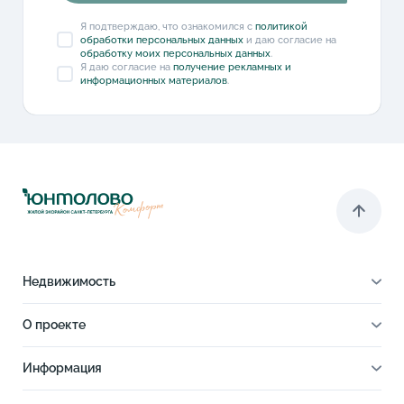
Я подтверждаю, что ознакомился с
политикой
обработки персональных данных
и даю согласие на
обработку моих персональных данных
.
Я даю согласие на
получение рекламных и
информационных материалов
.
Недвижимость
Квартиры
О проекте
Все квартиры
Паркинги
Cтудии
О проекте
Кладовые
Информация
1-комнатные
Парк-квартал
Выбрать на 3D плане
Ход строительства