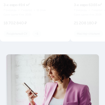
3-к eвро 49.4 м²
3-к eвро 63.65 м²
7 очередь
7 корпус
15 этаж
7 очередь
7 корпус
Срок сдачи 4 кв. 2026
Срок сдачи 4 кв. 2026
18 702 840 ₽
21 208 180 ₽
Раздельный СУ
+3
Мастер-спальня