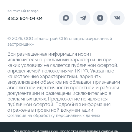
Документы
Акции
4-комнатные
Инфраструктура
Контакты
Контактный телефон
Новоселам
4-комнатные евро
Коммерческие помещения
8 812 604-04-04
О компании
О кладовых
© 2026,
ООО «Главстрой-СПб специализированный
застройщик»
Вся размещённая информация носит
исключительно рекламный характер и ни при
каких условиях не является публичной офертой,
определяемой положениями ГК РФ. Указанные
качественные характеристики, варианты
визуализации объектов не обладают признаками
абсолютной идентичности проектной и рабочей
документации и размещены исключительно в
рекламных целях. Предложение не является
публичной офертой. Подробная информация
отражена в проектной документации.
Согласие на обработку персональных данных
Политика обработки персональных данных
Мы используем файлы куки. Продолжая пользоваться сайтом, вы