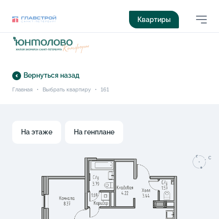
Квартиры
Вернуться назад
Главная
•
Выбрать квартиру
•
161
На этаже
На генплане
C