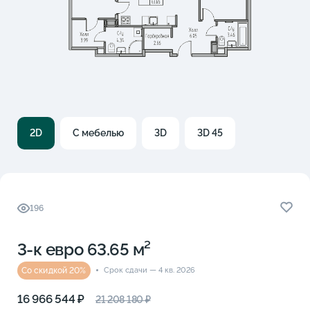
2D
С мебелью
3D
3D 45
196
3-к eвро 63.65 м²
Со скидкой 20%
Срок сдачи — 4 кв. 2026
16 966 544 ₽
21 208 180 ₽