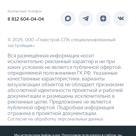
Документы
Акции
4-комнатные
Инфраструктура
Контакты
Контактный телефон
Новоселам
4-комнатные евро
Коммерческие помещения
8 812 604-04-04
О компании
О кладовых
© 2026,
ООО «Главстрой-СПб специализированный
застройщик»
Вся размещённая информация носит
исключительно рекламный характер и ни при
каких условиях не является публичной офертой,
определяемой положениями ГК РФ. Указанные
качественные характеристики, варианты
визуализации объектов не обладают признаками
абсолютной идентичности проектной и рабочей
документации и размещены исключительно в
рекламных целях. Предложение не является
публичной офертой. Подробная информация
отражена в проектной документации.
Согласие на обработку персональных данных
Политика обработки персональных данных
Мы используем файлы куки. Продолжая пользоваться сайтом, вы