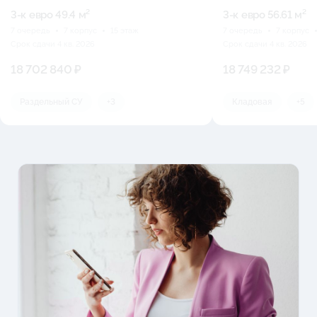
3-к eвро 49.4 м²
3-к eвро 56.61 м²
7 очередь
7 корпус
15 этаж
7 очередь
7 корпус
Срок сдачи 4 кв. 2026
Срок сдачи 4 кв. 2026
18 702 840 ₽
18 749 232 ₽
Раздельный СУ
+3
Кладовая
+5