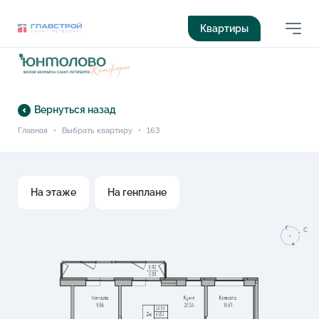
Квартиры
Вернуться назад
Главная
•
Выбрать квартиру
•
163
На этаже
На генплане
C