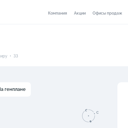
Компания
Акции
Офисы продаж
тиру
•
33
а генплане
C