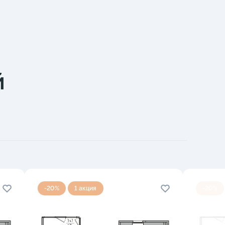
й
-20%
1 акция
-20%