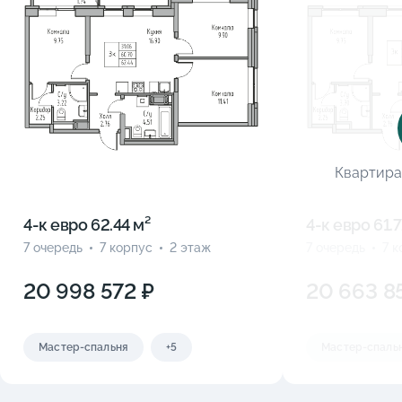
Квартира
4-к eвро 62.44 м²
4-к eвро 61.7
7 очередь
7 корпус
2 этаж
7 очередь
7 
20 998 572 ₽
20 663 8
Мастер-спальня
+5
Мастер-спаль