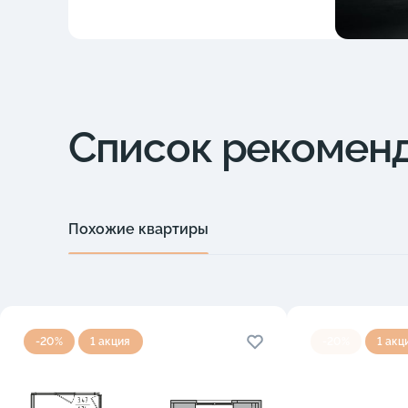
Список рекомен
Похожие квартиры
-20%
1 акция
-20%
1 акц