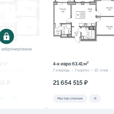
 забронирована
2 м²
4-к eвро 63.41 м²
корпус
1 этаж
7 очередь
7 корпус
10 этаж
56 ₽
21 654 515 ₽
ня
+4
Мастер-спальня
+5