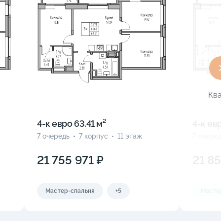
Кв
4-к eвро 63.41 м²
4-к eвр
7 очередь
7 корпус
11 этаж
7 очере
21 755 971 ₽
21 8
Мастер-спальня
+5
Масте