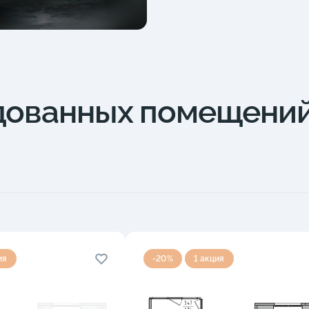
дованных помещени
ия
-20%
1 акция