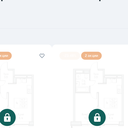
акции
-23.48%
2 акции