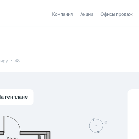
Компания
Акции
Офисы продаж
тиру
•
48
а генплане
C