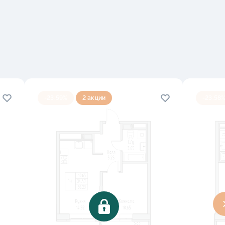
-23.59%
2 акции
-23.58