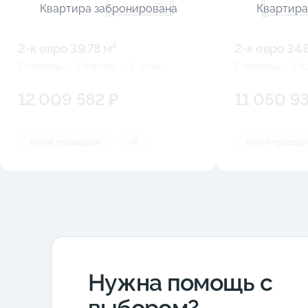
Квартира забронирована
Квартира
2-к eвро 39.78 м²
2-к eвро 34.
7 очередь
7 корпус
5 этаж
7 очередь
7 
12 009 582 ₽
11 050 93
Кухня проходная
+3
Кухня проходн
Нужна помощь с
выбором?