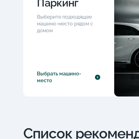
Паркинг
Выберите подходящее
машино-место рядом с
домом
Выбрать машино-
место
Список рекомен