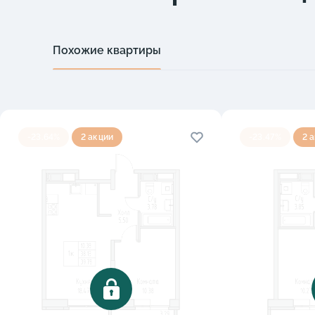
Похожие квартиры
-23.64%
2 акции
-23.47%
2 