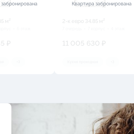
 забронирована
Квартира забронирована
85 м²
2-к eвро 34.85 м²
корпус
6 этаж
7 очередь
7 корпус
4 этаж
5 ₽
11 005 630 ₽
ая
+3
Кухня проходная
+3