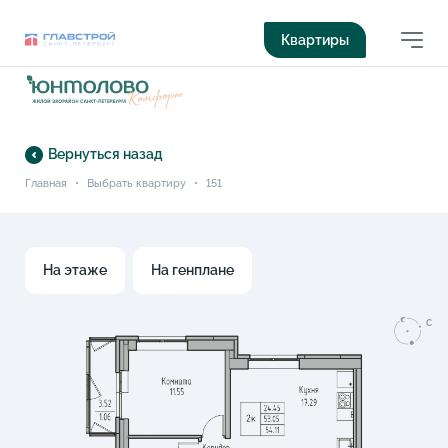
Квартиры
Вернуться назад
Главная
•
Выбрать квартиру
•
151
На этаже
На генплане
C