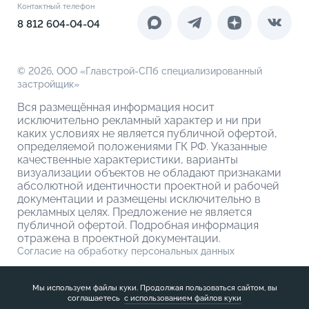
Контакты
Контактный телефон
Новоселам
4-комнатные евро
Коммерческие помещения
8 812 604-04-04
О компании
О кладовых
© 2026,
ООО «Главстрой-СПб специализированный
застройщик»
Вся размещённая информация носит
исключительно рекламный характер и ни при
каких условиях не является публичной офертой,
определяемой положениями ГК РФ. Указанные
качественные характеристики, варианты
визуализации объектов не обладают признаками
абсолютной идентичности проектной и рабочей
документации и размещены исключительно в
рекламных целях. Предложение не является
публичной офертой. Подробная информация
отражена в проектной документации.
Согласие на обработку персональных данных
Политика обработки персональных данных
Мы используем файлы куки. Продолжая пользоваться сайтом, вы
соглашаетесь
с использованием файлов куки