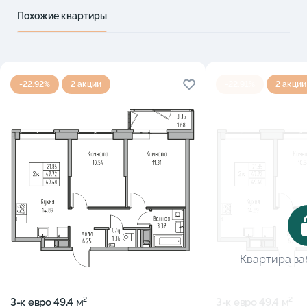
Похожие квартиры
-22.92%
2 акции
-22.91%
2 акции
Квартира з
3-к eвро 49.4 м²
3-к eвро 49.4 м²