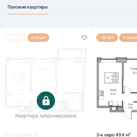
Похожие квартиры
-22.99%
2 акции
-22.98%
2 акции
Квартира забронирована
3-к eвро 49.4 м²
3-к eвро 49.4 м²