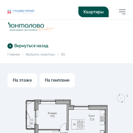
Квартиры
Вернуться назад
Главная
•
Выбрать квартиру
•
85
На этаже
На генплане
C