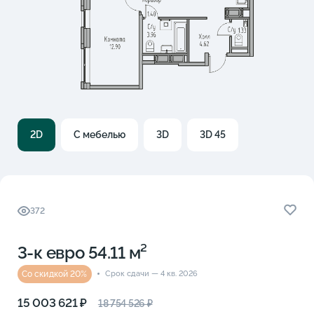
2D
С мебелью
3D
3D 45
372
3-к eвро 54.11 м²
Со скидкой 20%
Срок сдачи — 4 кв. 2026
15 003 621 ₽
18 754 526 ₽