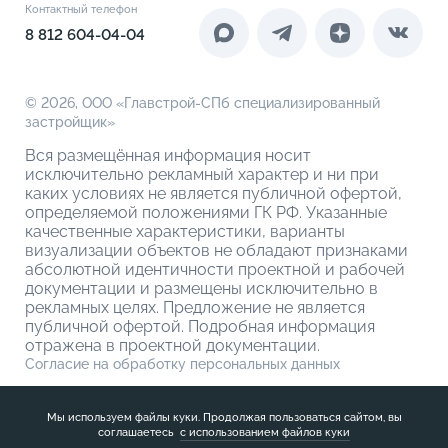
Контакты
Контактный телефон
Новоселам
4-комнатные евро
Коммерческие помещения
8 812 604-04-04
О компании
О кладовых
© 2026,
ООО «Главстрой-СПб специализированный
застройщик»
Вся размещённая информация носит
исключительно рекламный характер и ни при
каких условиях не является публичной офертой,
определяемой положениями ГК РФ. Указанные
качественные характеристики, варианты
визуализации объектов не обладают признаками
абсолютной идентичности проектной и рабочей
документации и размещены исключительно в
рекламных целях. Предложение не является
публичной офертой. Подробная информация
отражена в проектной документации.
Согласие на обработку персональных данных
Политика обработки персональных данных
Мы используем файлы куки. Продолжая пользоваться сайтом, вы
соглашаетесь
с использованием файлов куки