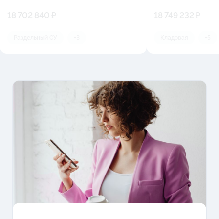
18 702 840 ₽
18 749 232 ₽
Раздельный СУ
+3
Кладовая
+5