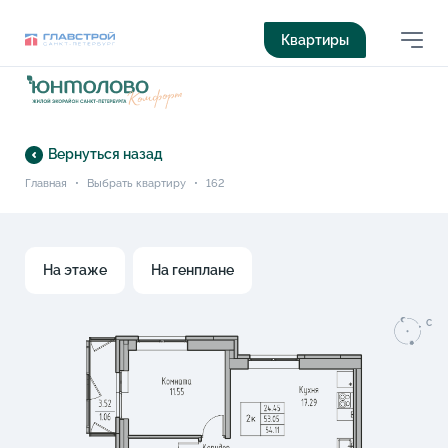
Квартиры
Вернуться назад
Главная
•
Выбрать квартиру
•
162
На этаже
На генплане
C